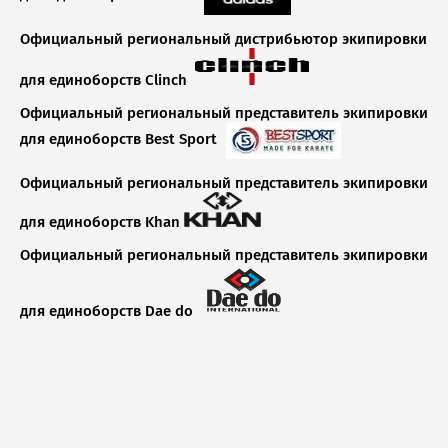
Официальный региональный дистрибьютор экипировки
Татами каратэ
Снаряды
для единоборств Clinch
Одежда для бокса
Официальный региональный представитель экипировки
для единоборств Best Sport
Обувь для бокса
Официальный региональный представитель экипировки
для единоборств Khan
Официальный региональный представитель экипировки
для единоборств Dae do