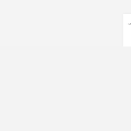
пр
Главная
О комп
Доставк
Оплата
Тренера
Органи
Контакт