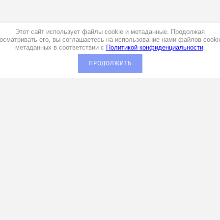
Этот сайт использует файлы cookie и метаданные. Продолжая
осматривать его, вы соглашаетесь на использование нами файлов cooki
метаданных в соответствии с
Политикой конфиденциальности
.
ПРОДОЛЖИТЬ
+7 (920) 029-00-70
ании
Мы в социальных сетях:
а
м и
зациям
ы