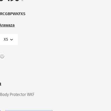
RCGBPWKFXS
Arawaza
XS
а
Body Protector WKF