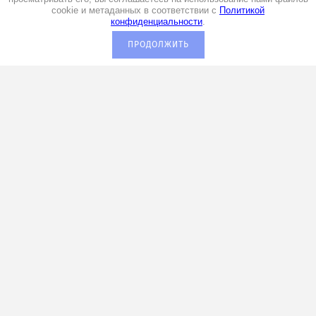
cookie и метаданных в соответствии с
Политикой
конфиденциальности
.
ПРОДОЛЖИТЬ
+7 (920) 029-00-70
Мы в социальных сетях:
Подписаться на рассылку выгодных
предложений
Будьте в курсе всех событий
Я выражаю
согласие на передачу и обработку
персональных данных
в соответствии с
Политикой
конфиденциальности